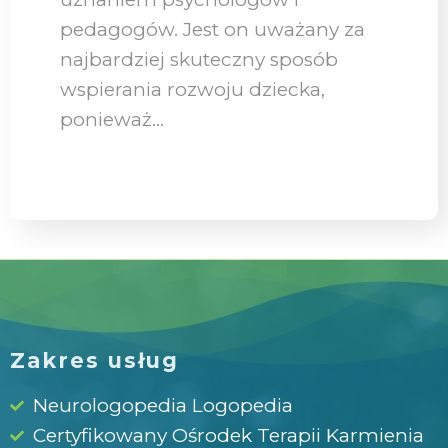
pedagogów. Jest on uważany za
najbardziej skuteczny sposób
wspierania rozwoju dziecka,
ponieważ…
Zakres usług
Neurologopedia Logopedia
Certyfikowany Ośrodek Terapii Karmienia