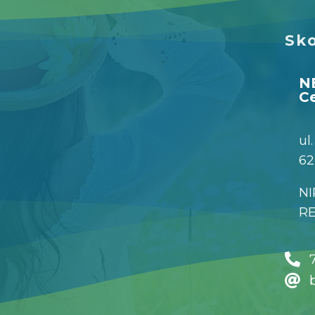
Sko
N
Ce
ul
62
NI
R