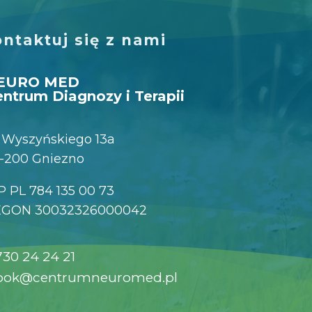
ntaktuj się z nami
EURO MED
ntrum Diagnozy i Terapii
. Wyszyńskiego 13a
-200 Gniezno
P PL 784 135 00 73
EGON 30032326000042
730 24 24 21
bok@centrumneuromed.pl