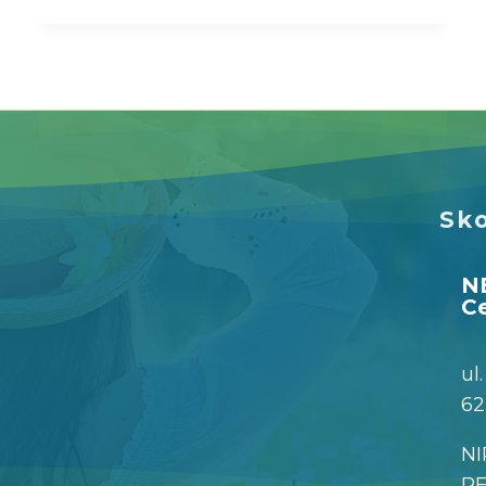
Sko
N
Ce
ul
62
NI
R