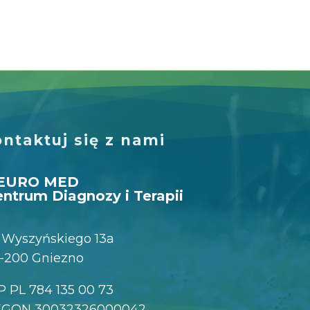
ntaktuj się z nami
EURO MED
ntrum Diagnozy i Terapii
. Wyszyńskiego 13a
-200 Gniezno
P PL 784 135 00 73
EGON 30032326000042