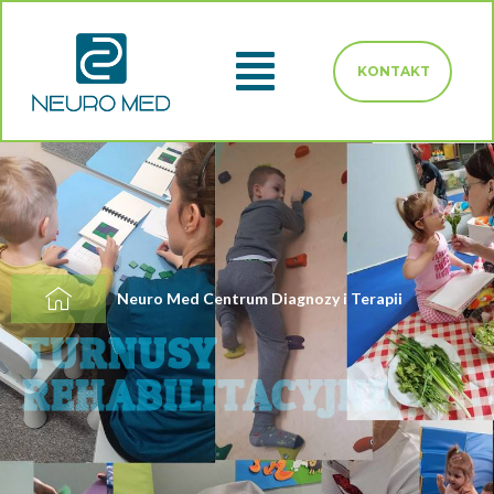
KONTAKT
Neuro Med Centrum Diagnozy i Terapii
TURNUSY
REHABILITACYJNE