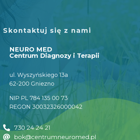
Skontaktuj się z nami
NEURO MED
Centrum Diagnozy i Terapii
ul. Wyszyńskiego 13a
62-200 Gniezno
NIP PL 784 135 00 73
REGON 30032326000042
730 24 24 21
bok@centrumneuromed.pl